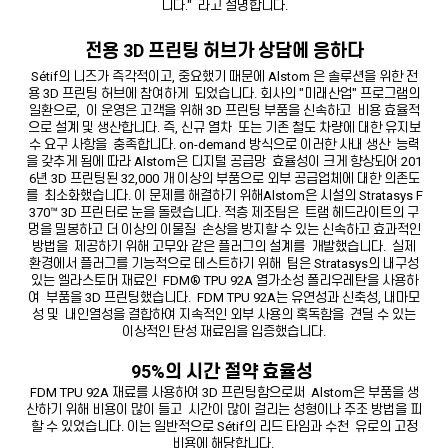
니다." 라고 설명합니다.
전용 3D 프린팅 허브가 상담에 응하다
Sétif의 니즈가 즉각적이고, 중요했기 때문에 Alstom 은 솔루션을 위한 전
용 3D 프린팅 허브에 참여하게 되었습니다. 회사의 "미래산업" 프로그램의
일환으로, 이 운영은 고객을 위해 3D 프린팅 부품을 신속하고 비용 효율적
으로 설계 및 생산합니다. 즉, 신규 열차 또는 기존 철도 차량에 대한 유지보
수 요구 사항을 충족합니다. on-demand 방식으로 이러한 사내 생산 능력
을 갖추게 됨에 따라 Alstom은 디지털 공급망 효율성이 크게 향상되어 201
6년 3D 프린팅된 32,000 개 이상의 부품으로 외부 공급업체에 대한 의존도
를 최소화했습니다. 이 문제를 해결하기 위해Alstom은 시설의 Stratasys F
370™ 3D 프린터로 눈을 돌렸습니다. 적층 제조팀은 트램 헤드라이트의 구
멍을 밀봉하고 더 이상의 이물질 손상을 방지할 수 있는 신속하고 효과적인
방법을 제공하기 위해 고무와 같은 플러그의 설계를 개발했습니다. 실제
환경에서 플러그를 기능적으로 테스트하기 위해 팀은 Stratasys의 내구성
있는 엘라스토머 재료인 FDM® TPU 92A 열가소성 폴리우레탄을 사용하
여 부품을 3D 프린팅했습니다. FDM TPU 92A는 유연성과 신축성, 내마모
성 및 내인열성을 결합하여 지속적인 외부 사용의 혹독함을 견딜 수 있는
이상적인 탄성 재료임을 입증했습니다.
95%의 시간 절약 효율성
FDM TPU 92A 재료를 사용하여 3D 프린팅함으로써 Alstom은 부품을 생
산하기 위해 비용이 많이 들고 시간이 많이 걸리는 성형이나 주조 방법을 피
할 수 있었습니다. 이는 일반적으로 Sétif의 리드 타임과 수천 유로의 고정
비용에 해당합니다.