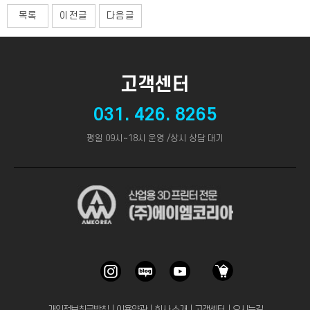
목록
이전글
다음글
고객센터
031. 426. 8265
평일 09시~18시 운영 /상시 상담 대기
개인정보취급방침
｜
이용약관
｜
회사 소개
｜
고객센터
｜
오시는길