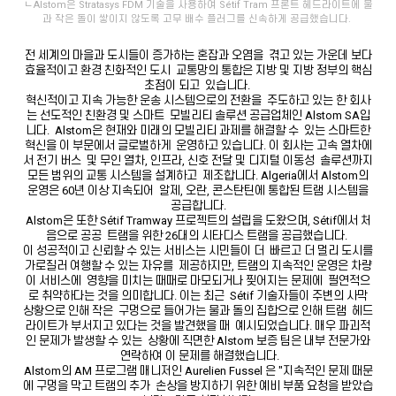
ㄴAlstom은 Stratasys FDM 기술을 사용하여 Sétif Tram 프론트 헤드라이트에 물
과 작은 돌이 쌓이지 않도록 고무 배수 플러그를 신속하게 공급했습니다.
전 세계의 마을과 도시들이 증가하는 혼잡과 오염을 겪고 있는 가운데 보다
효율적이고 환경 친화적인 도시 교통망의 통합은 지방 및 지방 정부의 핵심
초점이 되고 있습니다.
혁신적이고 지속 가능한 운송 시스템으로의 전환을 주도하고 있는 한 회사
는 선도적인 친환경 및 스마트 모빌리티 솔루션 공급업체인 Alstom SA입
니다. Alstom은 현재와 미래의 모빌리티 과제를 해결할 수 있는 스마트한
혁신을 이 부문에서 글로벌하게 운영하고 있습니다. 이 회사는 고속 열차에
서 전기 버스 및 무인 열차, 인프라, 신호 전달 및 디지털 이동성 솔루션까지
모든 범위의 교통 시스템을 설계하고 제조합니다. Algeria에서 Alstom의
운영은 60년 이상 지속되어 알제, 오란, 콘스탄틴에 통합된 트램 시스템을
공급합니다.
Alstom은 또한 Sétif Tramway 프로젝트의 설립을 도왔으며, Sétif에서 처
음으로 공공 트램을 위한 26대의 시타디스 트램을 공급했습니다.
이 성공적이고 신뢰할 수 있는 서비스는 시민들이 더 빠르고 더 멀리 도시를
가로질러 여행할 수 있는 자유를 제공하지만, 트램의 지속적인 운영은 차량
이 서비스에 영향을 미치는 때때로 마모되거나 찢어지는 문제에 필연적으
로 취약하다는 것을 의미합니다. 이는 최근 Sétif 기술자들이 주변의 사막
상황으로 인해 작은 구멍으로 들어가는 물과 돌의 집합으로 인해 트램 헤드
라이트가 부서지고 있다는 것을 발견했을 때 예시되었습니다. 매우 파괴적
인 문제가 발생할 수 있는 상황에 직면한 Alstom 보증 팀은 내부 전문가와
연락하여 이 문제를 해결했습니다.
Alstom의 AM 프로그램 매니저인 Aurelien Fussel 은 "지속적인 문제 때문
에 구멍을 막고 트램의 추가 손상을 방지하기 위한 예비 부품 요청을 받았습