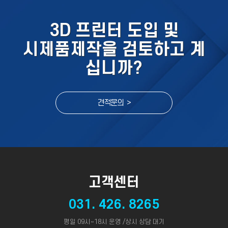
3D 프린터 도입 및
시제품제작을 검토하고 계
십니까?
견적문의 >
고객센터
031. 426. 8265
평일 09시~18시 운영 /상시 상담 대기