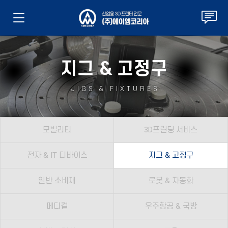
지그 & 고정구
JIGS & FIXTURES
모빌리티
3D프린팅 서비스
전자 & IT 디바이스
지그 & 고정구
일반 소비재
로봇 & 자동화
메디컬
우주항공 & 국방