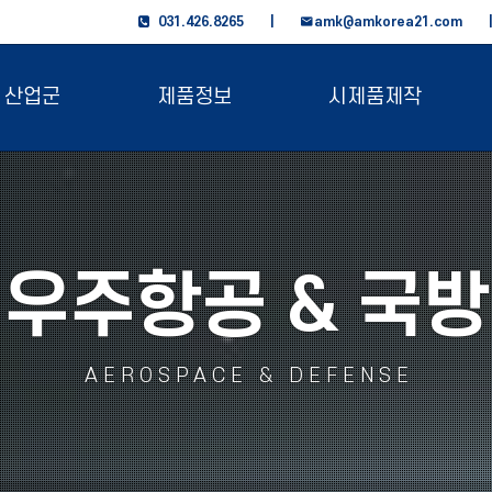
031.426.8265 |
amk@amkorea21.com
산업군
제품정보
시제품제작
우주항공 & 국방
AEROSPACE & DEFENSE