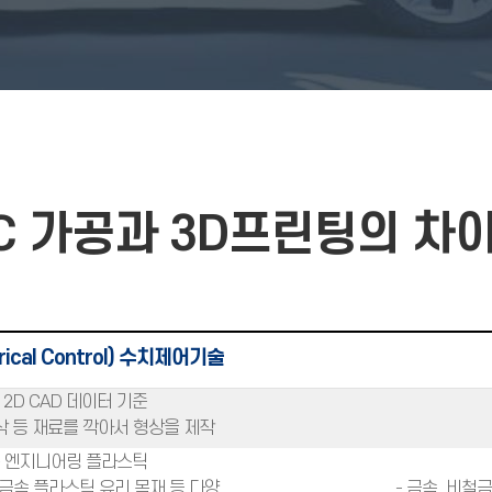
C 가공과 3D프린팅의 차
rical Control) 수치제어기술
- 2D CAD 데이터 기준
정삭 등 재료를 깍아서 형상을 제작
- 엔지니어링 플라스틱
철금속,플라스틱,유리,목재 등 다양
- 금속, 비철금