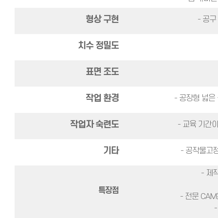
형상 구현
- 공구
치수 정밀도
표면 조도
작업 환경
- 공장형 넓은
작업자 숙련도
- 교육 기간
기타
- 공작물고정
- 제
특장점
- 전문 CA