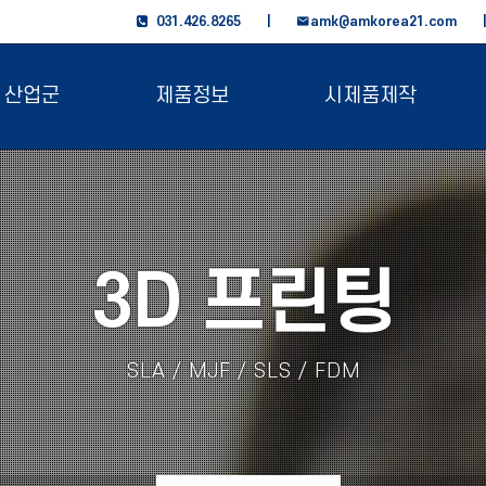
031.426.8265 |
amk@amkorea21.com
산업군
제품정보
시제품제작
3D 프린팅
SLA / MJF / SLS / FDM