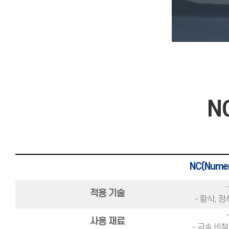
N
NC(Nume
적용 기술
- 황삭, 
사용 재료
- 금속,비