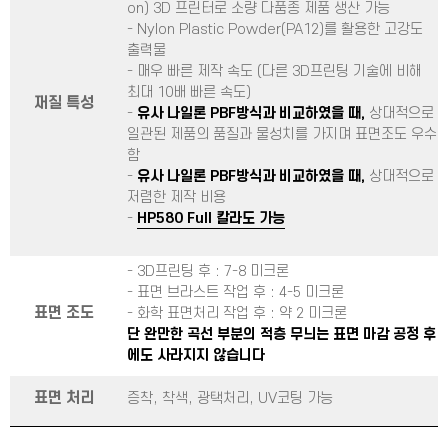
on) 3D 프린터로 소량 다품종 제품 생산 가능
- Nylon Plastic Powder(PA12)를 활용한 고강도
출력물
- 매우 빠른 제작 속도 (다른 3D프린팅 기술에 비해
최대 10배 빠른 속도)
재질 특성
-
유사 나일론 PBF방식과 비교하였을 때,
상대적으로
일관된 제품의 품질과 물성치를 가지며 표면조도 우수
함
-
유사 나일론 PBF방식과 비교하였을 때,
상대적으로
저렴한 제작 비용
-
HP580 Full 칼라도 가능
- 3D프린팅 후 : 7-8 미크론
- 표면 브라스트 작업 후 : 4-5 미크론
표면 조도
- 화학 표면처리 작업 후 : 약 2 미크론
단 완만한 곡선 부분의 적층 무늬는 표면 마감 공정 후
에도 사라지지 않습니다
표면 처리
증착, 착색, 광택처리, UV코팅 가능