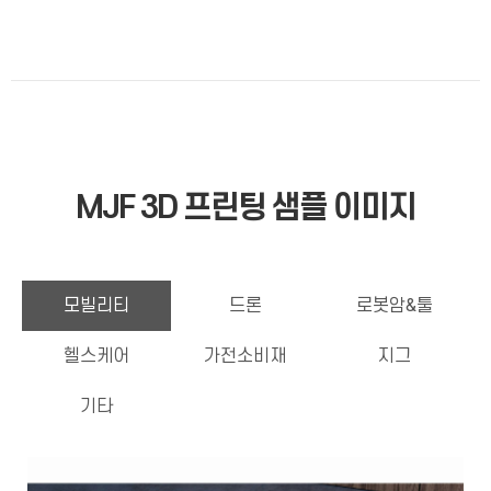
MJF 3D 프린팅 샘플 이미지
모빌리티
드론
로봇암&툴
헬스케어
가전소비재
지그
기타