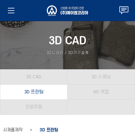
3D CAD
3D디자인 / 3D기구설계
3D CAD
3D 스캐닝
3D 프린팅
NC 목업
진공주형
시제품제작 >
3D 프린팅