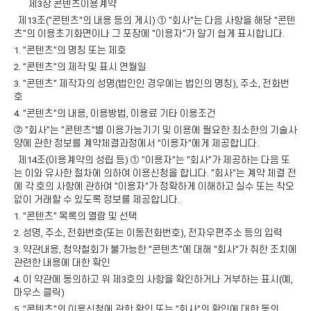
제3장 콘텐츠이용계약
제13조("콘텐츠"의 내용 등의 게시) ① "회사"는 다음 사항을 해당 "콘텐
츠"의 이용초기화면이나 그 포장에 "이용자"가 알기 쉽게 표시합니다.
1. "콘텐츠"의 명칭 또는 제호
2. "콘텐츠"의 제작 및 표시 연월일
3. "콘텐츠" 제작자의 성명(법인인 경우에는 법인의 명칭), 주소, 전화번
호
4. "콘텐츠"의 내용, 이용방법, 이용료 기타 이용조건
② "회사"는 "콘텐츠"별 이용가능기기 및 이용에 필요한 최소한의 기술사
양에 관한 정보를 계약체결과정에서 "이용자"에게 제공합니다.
제14조(이용계약의 성립 등) ① "이용자"는 "회사"가 제공하는 다음 또
는 이와 유사한 절차에 의하여 이용신청을 합니다. "회사"는 계약 체결 전
에 각 호의 사항에 관하여 "이용자"가 정확하게 이해하고 실수 또는 착오
없이 거래할 수 있도록 정보를 제공합니다.
1. "콘텐츠" 목록의 열람 및 선택
2. 성명, 주소, 전화번호(또는 이동전화번호), 전자우편주소 등의 입력
3. 약관내용, 청약철회가 불가능한 "콘텐츠"에 대해 "회사"가 취한 조치에
관련한 내용에 대한 확인
4. 이 약관에 동의하고 위 제3호의 사항을 확인하거나 거부하는 표시(예,
마우스 클릭)
5. "콘텐츠"의 이용신청에 관한 확인 또는 "회사"의 확인에 대한 동의