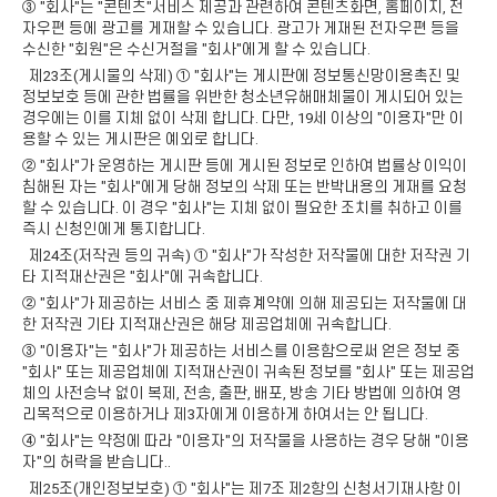
③ "회사"는 "콘텐츠"서비스 제공과 관련하여 콘텐츠화면, 홈페이지, 전
자우편 등에 광고를 게재할 수 있습니다. 광고가 게재된 전자우편 등을
수신한 "회원"은 수신거절을 "회사"에게 할 수 있습니다.
제23조(게시물의 삭제) ① "회사"는 게시판에 정보통신망이용촉진 및
정보보호 등에 관한 법률을 위반한 청소년유해매체물이 게시되어 있는
경우에는 이를 지체 없이 삭제 합니다. 다만, 19세 이상의 "이용자"만 이
용할 수 있는 게시판은 예외로 합니다.
② "회사"가 운영하는 게시판 등에 게시된 정보로 인하여 법률상 이익이
침해된 자는 "회사"에게 당해 정보의 삭제 또는 반박내용의 게재를 요청
할 수 있습니다. 이 경우 "회사"는 지체 없이 필요한 조치를 취하고 이를
즉시 신청인에게 통지합니다.
제24조(저작권 등의 귀속) ① "회사"가 작성한 저작물에 대한 저작권 기
타 지적재산권은 "회사"에 귀속합니다.
② "회사"가 제공하는 서비스 중 제휴계약에 의해 제공되는 저작물에 대
한 저작권 기타 지적재산권은 해당 제공업체에 귀속합니다.
③ "이용자"는 "회사"가 제공하는 서비스를 이용함으로써 얻은 정보 중
"회사" 또는 제공업체에 지적재산권이 귀속된 정보를 "회사" 또는 제공업
체의 사전승낙 없이 복제, 전송, 출판, 배포, 방송 기타 방법에 의하여 영
리목적으로 이용하거나 제3자에게 이용하게 하여서는 안 됩니다.
④ "회사"는 약정에 따라 "이용자"의 저작물을 사용하는 경우 당해 "이용
자"의 허락을 받습니다..
제25조(개인정보보호) ① "회사"는 제7조 제2항의 신청서기재사항 이