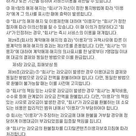
하거나 또는 기간을 정하여 서비스이용을 제한할 수 있습니다.
② 제1항의 해제·해지는 "회사"가 자신이 정한 통지방법에 따라 "이용
자"에게 그 의사를 표시한 때에 효력이 발생합니다.
③ "회사"의 해제·해지 및 이용제한에 대하여 "이용자"는 "회사"가 정한
절차에 따라 이의신청을 할 수 있습니다. 이 때 이의가 정당하다고 "회
사"가 인정하는 경우, "회사"는 즉시 서비스의 이용을 재개합니다.
제29조(회사의 계약해제·해지의 효과) "이용자"의 귀책사유에 따른 이
용계약의 해제·해지의 효과는 제27조를 준용합니다. 다만, "회사"는 "이
용자"에 대하여 계약해제·해지의 의사표시를 한 날로부터 7영업일 이내
에 대금의 결제와 동일한 방법으로 이를 환급합니다.
제5장 과오금, 피해보상 등
제30조(과오금) ① "회사"는 과오금이 발생한 경우 이용대금의 결제와
동일한 방법으로 과오금 전액을 환불하여야 합니다. 다만, 동일한 방법으
로 환불이 불가능할 때는 이를 사전에 고지합니다.
② "회사"의 책임 있는 사유로 과오금이 발생한 경우 "회사"는 계약비용,
수수료 등에 관계없이 과오금 전액을 환불합니다. 다만, "이용자"의 책임
있는 사유로 과오금이 발생한 경우, "회사"가 과오금을 환불하는 데 소요
되는 비용은 합리적인 범위 내에서 "이용자"가 부담하여야 합니다.
③ 회사는 "이용자"가 주장하는 과오금에 대해 환불을 거부할 경우에 정
당하게 이용대금이 부과되었음을 입증할 책임을 집니다.
④ "회사"는 과오금의 환불절차를 디지털콘텐츠이용자보호지침에 따라
처리합니다.