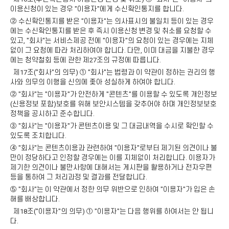
이용신청이 있는 경우 "이용자"에게 수신확인통지를 합니다.
② 수신확인통지를 받은 "이용자"는 의사표시의 불일치 등이 있는 경우
에는 수신확인통지를 받은 후 즉시 이용신청 변경 및 취소를 요청할 수
있고, "회사"는 서비스제공 전에 "이용자"의 요청이 있는 경우에는 지체
없이 그 요청에 따라 처리하여야 합니다. 다만, 이미 대금을 지불한 경우
에는 청약철회 등에 관한 제27조의 규정에 따릅니다.
제17조("회사"의 의무) ① "회사"는 법령과 이 약관이 정하는 권리의 행
사와 의무의 이행을 신의에 좇아 성실하게 하여야 합니다.
② "회사"는 "이용자"가 안전하게 "콘텐츠"를 이용할 수 있도록 개인정보
(신용정보 포함)보호를 위해 보안시스템을 갖추어야 하며 개인정보보호
정책을 공시하고 준수합니다.
③ "회사"는 "이용자"가 콘텐츠이용 및 그 대금내역을 수시로 확인할 수
있도록 조치합니다.
④ "회사"는 콘텐츠이용과 관련하여 "이용자"로부터 제기된 의견이나 불
만이 정당하다고 인정할 경우에는 이를 지체없이 처리합니다. 이용자가
제기한 의견이나 불만사항에 대해서는 게시판을 활용하거나 전자우편
등을 통하여 그 처리과정 및 결과를 전달합니다.
⑤ "회사"는 이 약관에서 정한 의무 위반으로 인하여 "이용자"가 입은 손
해를 배상합니다.
제18조("이용자"의 의무) ① "이용자"는 다음 행위를 하여서는 안 됩니
다.