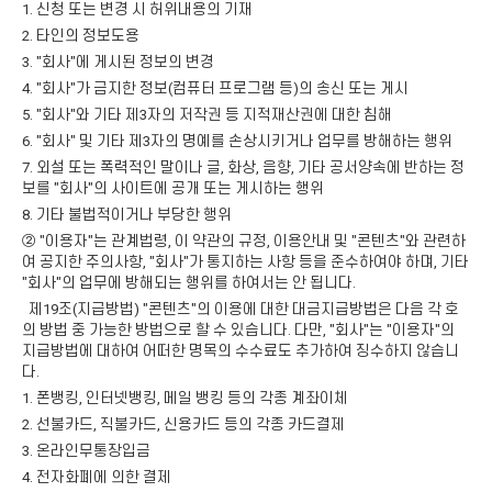
1. 신청 또는 변경 시 허위내용의 기재
2. 타인의 정보도용
3. "회사"에 게시된 정보의 변경
4. "회사"가 금지한 정보(컴퓨터 프로그램 등)의 송신 또는 게시
5. "회사"와 기타 제3자의 저작권 등 지적재산권에 대한 침해
6. "회사" 및 기타 제3자의 명예를 손상시키거나 업무를 방해하는 행위
7. 외설 또는 폭력적인 말이나 글, 화상, 음향, 기타 공서양속에 반하는 정
보를 "회사"의 사이트에 공개 또는 게시하는 행위
8. 기타 불법적이거나 부당한 행위
② "이용자"는 관계법령, 이 약관의 규정, 이용안내 및 "콘텐츠"와 관련하
여 공지한 주의사항, "회사"가 통지하는 사항 등을 준수하여야 하며, 기타
"회사"의 업무에 방해되는 행위를 하여서는 안 됩니다.
제19조(지급방법) "콘텐츠"의 이용에 대한 대금지급방법은 다음 각 호
의 방법 중 가능한 방법으로 할 수 있습니다. 다만, "회사"는 "이용자"의
지급방법에 대하여 어떠한 명목의 수수료도 추가하여 징수하지 않습니
다.
1. 폰뱅킹, 인터넷뱅킹, 메일 뱅킹 등의 각종 계좌이체
2. 선불카드, 직불카드, 신용카드 등의 각종 카드결제
3. 온라인무통장입금
4. 전자화폐에 의한 결제