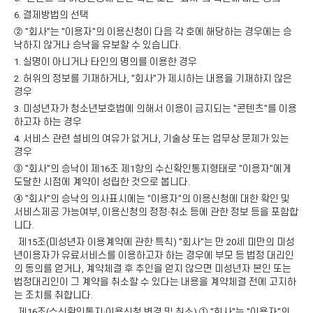
6. 결제방법의 선택
② "회사"는 "이용자"의 이용신청이 다음 각 호에 해당하는 경우에는 승
낙하지 않거나 승낙을 유보할 수 있습니다.
1. 실명이 아니거나 타인의 명의를 이용한 경우
2. 허위의 정보를 기재하거나, "회사"가 제시하는 내용을 기재하지 않은
경우
3. 미성년자가 청소년보호법에 의해서 이용이 금지되는 "콘텐츠"를 이용
하고자 하는 경우
4. 서비스 관련 설비의 여유가 없거나, 기술상 또는 업무상 문제가 있는
경우
③ "회사"의 승낙이 제16조 제1항의 수신확인통지형태로 "이용자"에게
도달한 시점에 계약이 성립한 것으로 봅니다.
④ "회사"의 승낙의 의사표시에는 "이용자"의 이용신청에 대한 확인 및
서비스제공 가능여부, 이용신청의 정정·취소 등에 관한 정보 등을 포함합
니다.
제15조(미성년자 이용계약에 관한 특칙) "회사"는 만 20세 미만의 미성
년이용자가 유료서비스를 이용하고자 하는 경우에 부모 등 법정 대리인
의 동의를 얻거나, 계약체결 후 추인을 얻지 않으면 미성년자 본인 또는
법정대리인이 그 계약을 취소할 수 있다는 내용을 계약체결 전에 고지하
는 조치를 취합니다.
제16조(수신확인통지·이용신청 변경 및 취소) ① "회사"는 "이용자"의