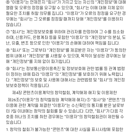
⑥ "이용자"는 언제든지 "회사"가 가지고 있는 자신의 "개인정보"에 대해
열람 및 오류의 정정을 요구할 수 있으며, "회사"는 이에 대해 지체 없이
필요한 조치를 취할 의무를 집니다. "이용자"가 오류의 정정을 요구한 경
우에는 "회사"는 그 오류를 정정할 때까지 당해 "개인정보"를 이용하지
않습니다.
⑦ "회사"는 개인정보보호를 위하여 관리자를 한정하여 그 수를 최소화
하며, 신용카드, 은행계좌 등을 포함한 "이용자"의 "개인정보"의 분실, 도
난, 유출, 변조 등으로 인한 "이용자"의 손해에 대하여 책임을 집니다.
⑧ "회사" 또는 그로부터 "개인정보"를 제공받은 자는 "이용자"가 동의한
범위 내에서 "개인정보"를 사용할 수 있으며, 목적이 달성된 경우에는 당
해 "개인정보"를 지체 없이 파기합니다.
⑨ "회사"는 정보통신망이용촉진 및 정보보호에 관한 법률 등 관계 법령
이 정하는 바에 따라 "이용자"의 "개인정보"를 보호하기 위해 노력합니
다. "개인정보"의 보호 및 사용에 대해서는 관련법령 및 "회사"의 개인정
보보호정책이 적용됩니다.
제4장 콘텐츠이용계약의 청약철회, 계약해제·해지 및 이용제한
제26조("이용자"의 청약철회와 계약해제·해지) ① "회사"와 "콘텐츠"의
이용에 관한 계약을 체결한 "이용자"는 수신확인의 통지를 받은 날로부
터 7일 이내에는 청약의 철회를 할 수 있습니다. 다만, "회사"가 다음 각
호중 하나의 조치를 취한 경우에는 "이용자"의 청약철회권이 제한될 수
있습니다.
1. 청약의 철회가 불가능한 "콘텐츠"에 대한 사실을 표시사항에 포함한