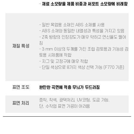
-
재료 소모량을 제품 비중과 써포트 소모량에 비례함
- 일반 목업용 소재인 ABS 소재를 사용
- ABS 소재와 동일한 내열성과 특성을 가지고 있음
- Z축 방향의 인장강도가 매우 약하고 연신율도 떨어
짐
재질 특성
- 3 mm 이상의 두께를 가진 조립 검토용과 기능성 검
토용 시제품에 적합
- 지그 및 고정구에 매우 적합
- 단일 색상으로 8가지 색상 선택 가능 (F770 기준)
표면 조도
완만한 곡면에 적층 무늬가 두드러짐
증착, 착색, 광택처리, UV코팅, 도금 가능.
표면 처리
단, 수작업 표면 가공이 어려움