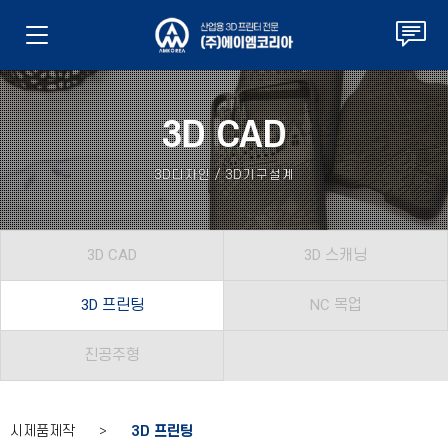
3D CAD
3D디자인 / 3D기구설계
3D CAD
3D 스캐닝
3D 프린팅
NC 목업
진공주형
시제품제작 >
3D 프린팅