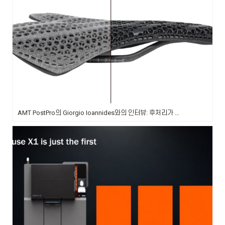
AMT PostPro의 Giorgio Ioannides와의 인터뷰: 후처리가 단순히 공정의 마지막 단계 그 이상인 이유