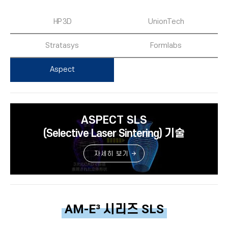
HP 3D
UnionTech
Stratasys
Formlabs
Aspect
ASPECT SLS
기술
(Selective Laser Sintering)
자세히 보기
AM-E³ 시리즈 SLS