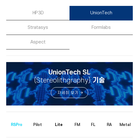
HP 3D
UnionTech
Stratasys
Formlabs
Aspect
UnionTech SL
(Stereolithgraphy)
기술
자세히 보기
RSPro
Pilot
Lite
FM
FL
RA
Metal