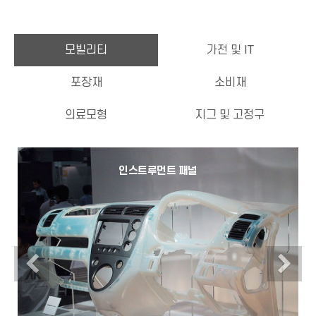
모빌리티
가전 및 IT
포장재
소비재
의료모형
지그 및 고정구
인스트루먼트 패널
Previous
N