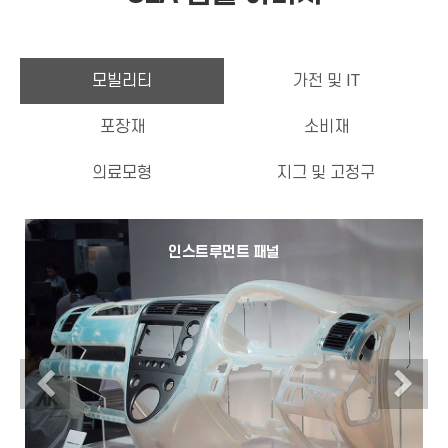
모빌리티
가전 및 IT
포장재
소비재
의료모형
지그 및 고정구
인스트루먼트 패널
Previous
N