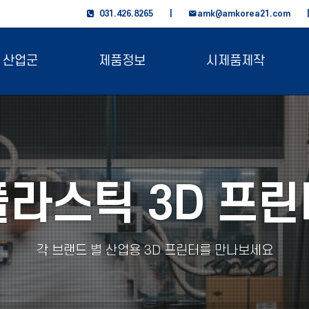
031.426.8265 |
amk@amkorea21.com
산업군
제품정보
시제품제작
플라스틱 3D 프린
각 브랜드 별 산업용 3D 프린터를 만나보세요