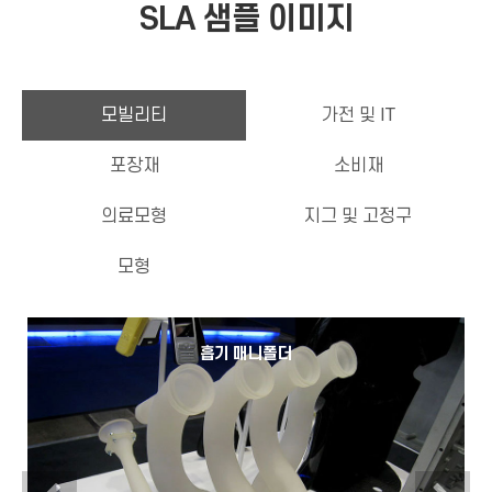
SLA 샘플 이미지
모빌리티
가전 및 IT
포장재
소비재
의료모형
지그 및 고정구
모형
흡기 매니폴더
Previous
N