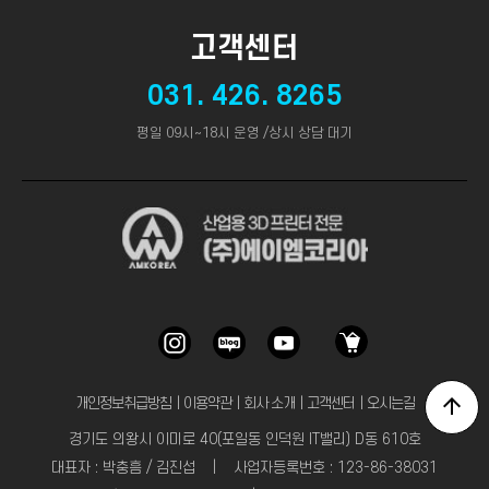
고객센터
031. 426. 8265
평일 09시~18시 운영 /상시 상담 대기
개인정보취급방침
｜
이용약관
｜
회사 소개
｜
고객센터
｜
오시는길
경기도 의왕시 이미로 40(포일동 인덕원 IT밸리) D동 610호
대표자 : 박충흠 / 김진섭 | 사업자등록번호 : 123-86-38031