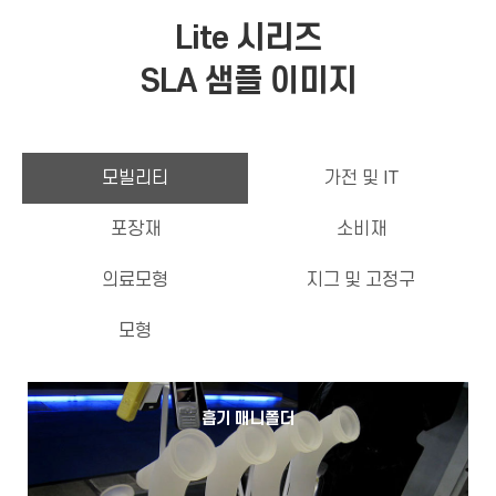
Lite 시리즈
SLA 샘플 이미지
모빌리티
가전 및 IT
포장재
소비재
의료모형
지그 및 고정구
모형
흡기 매니폴더