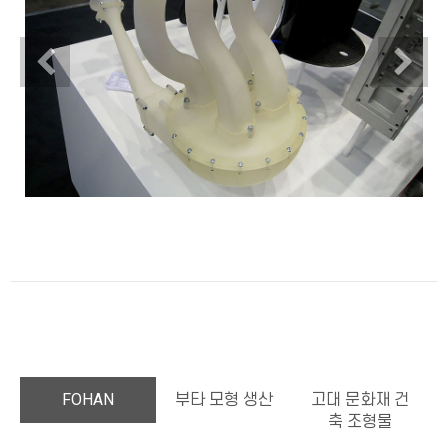
Previous
N
FOHAN
부타 모형 생산
고대 문화재 건
축 조형물