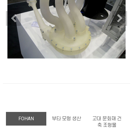
Previous
N
FOHAN
부타 모형 생산
고대 문화재 건
축 조형물