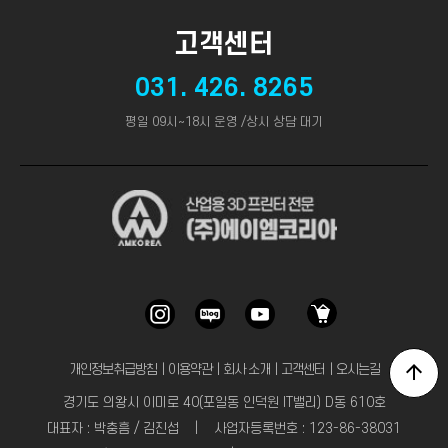
고객센터
031. 426. 8265
평일 09시~18시 운영 /상시 상담 대기
개인정보취급방침
｜
이용약관
｜
회사 소개
｜
고객센터
｜
오시는길
경기도 의왕시 이미로 40(포일동 인덕원 IT밸리) D동 610호
대표자 : 박충흠 / 김진섭 | 사업자등록번호 : 123-86-38031