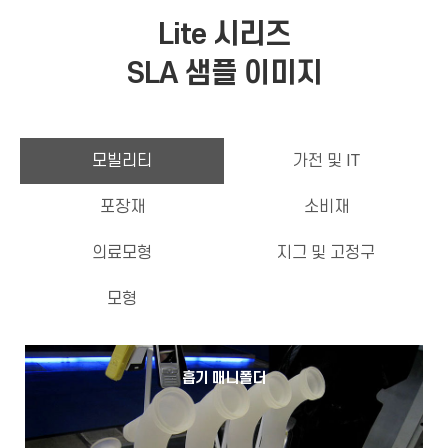
Lite 시리즈
SLA 샘플 이미지
모빌리티
가전 및 IT
포장재
소비재
의료모형
지그 및 고정구
모형
흡기 매니폴더