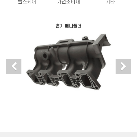
헬스케어
가전소비재
기타
흡기 매니폴더
Previous
N