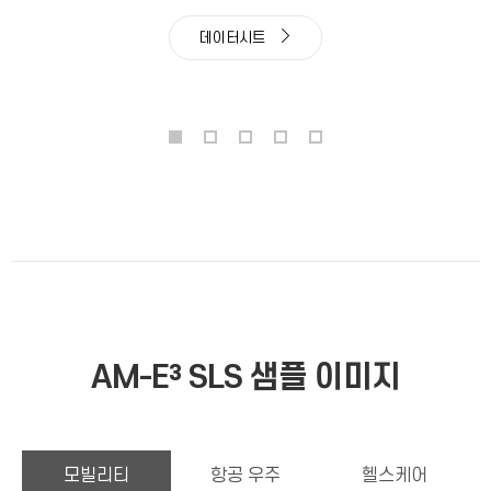
데이터시트
AM-E³ SLS 샘플 이미지
모빌리티
항공 우주
헬스케어