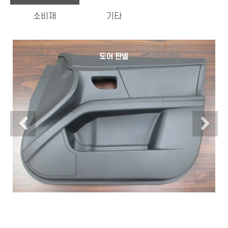
소비재
기타
도어 판넬
Previous
N