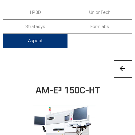
HP 3D
UnionTech
Stratasys
Formlabs
Aspect
AM-E³ 150C-HT