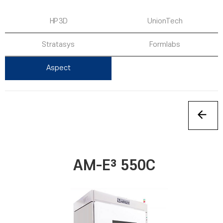
HP 3D
UnionTech
Stratasys
Formlabs
Aspect
AM-E³ 550C