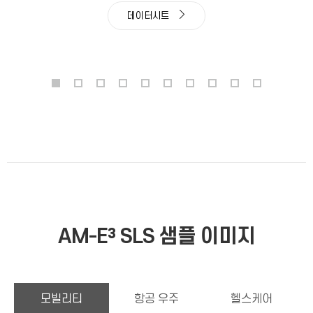
데이터시트
AM-E³ SLS 샘플 이미지
모빌리티
항공 우주
헬스케어