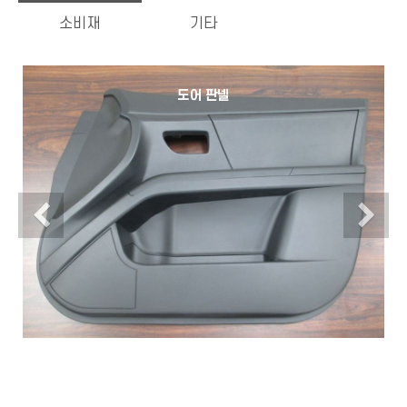
소비재
기타
도어 판넬
Previous
N