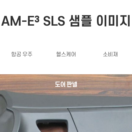
AM-E³ SLS 샘플 이미지
항공 우주
헬스케어
소비재
도어 판넬