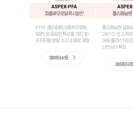
ASPEX-PFA
ASPEX
퍼플루오로알콕시알칸
폴리페닐렌
PTFE
(폴리테트라플루오로에
폴리페닐렌 설파이
틸렌) 와 동일한 특성을 가진 3D
280°C
) 의 소재
프린터용 분말 수지 소재로 개발
어링 플라스틱으로
난연성이 특징
데이터시트
데이터시