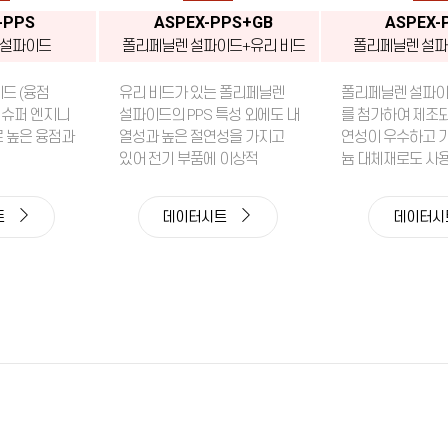
-PPS
ASPEX-PPS+GB
ASPEX-
 설파이드
폴리페닐렌 설파이드+유리 비드
폴리페닐렌 설파
드 (융점
유리 비드가 있는 폴리페닐렌
폴리페닐렌 설파이
로 슈퍼 엔지니
설파이드의 PPS 특성 외에도 내
를 첨가하여 제조
 높은 융점과
열성과 높은 절연성을 가지고
연성이 우수하고 
있어 전기 부품에 이상적
늄 대체재로도 사
트
데이터시트
데이터