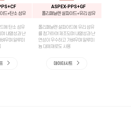
PPS+CF
ASPEX-PPS+GF
이드+탄소 섬유
폴리페닐렌 설파이드+유리 섬유
드에 탄소 섬유
폴리페닐렌 설파이드에 유리 섬유
되며 내열성과 난
를 첨가하여 제조되며 내열성과 난
가벼우며 알루미
연성이 우수하고 가벼우며 알루미
용
늄 대체재로도 사용
시트
데이터시트