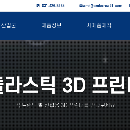
031.426.8265 |
amk@amkorea21.com
산업군
제품정보
시제품제작
플라스틱 3D 프린
각 브랜드 별 산업용 3D 프린터를 만나보세요