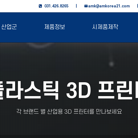
031.426.8265 |
amk@amkorea21.com
산업군
제품정보
시제품제작
플라스틱 3D 프린
각 브랜드 별 산업용 3D 프린터를 만나보세요