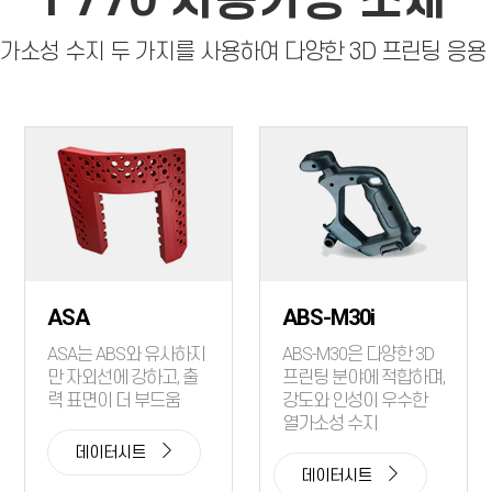
F770 사용가능 소재
열가소성 수지 두 가지를 사용하여 다양한 3D 프린팅 응용
ASA
ABS-M30i
ASA는 ABS와 유사하지
ABS-M30은 다양한 3D
만 자외선에 강하고, 출
프린팅 분야에 적합하며,
력 표면이 더 부드움
강도와 인성이 우수한
열가소성 수지
데이터시트
데이터시트