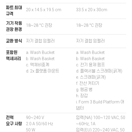
파트 최대
20 x 14.5 x 19.5 cm
33.5 x 20 x 30cm
규격
기기 작동
18~28 °C 권장
18~28 °C 권장
권장 환경
교환 방식
자기 결합 임펠러
자기 결합 임펠러
포함된
a. Wash Bucket
a. Wash Bucket
액세서리
b. Wash Basket
b. Wash Basket
c. 액체비중계
c. 전기 용제 펌프
d. 2x 플랫폼 마운트
d. 플랙서블 스크래퍼(긁개)
e. 스크래퍼(긁개)
f. 전선 커터기
g. 헹굼 병
h. 장갑
i. Form 3 Build Platform 어
댑터
전력
90~240 V
입력(NA) 100~120 VAC, 50
요구 사항
2.0 A 50/60 Hz
~60Hz, 1A
50 W
입력(EU) 220~240 VAC, 50