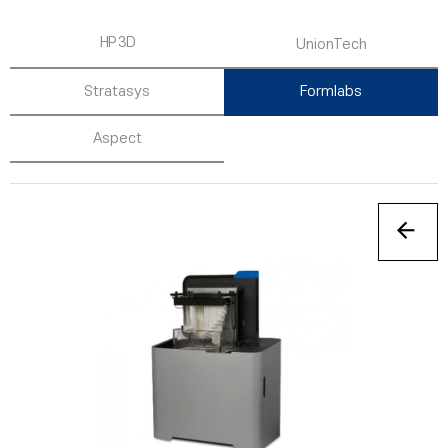
HP 3D
UnionTech
Stratasys
Formlabs
Aspect