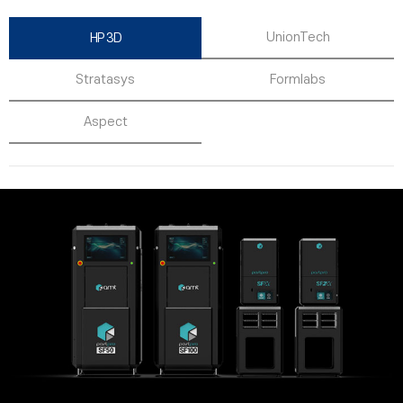
UnionTech
HP 3D
Stratasys
Formlabs
Aspect