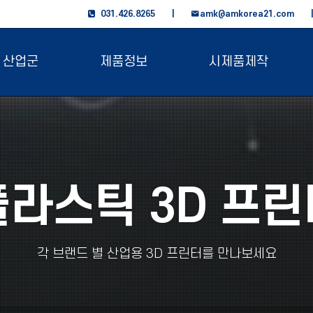
031.426.8265 |
amk@amkorea21.com
산업군
제품정보
시제품제작
플라스틱 3D 프린
각 브랜드 별 산업용 3D 프린터를 만나보세요