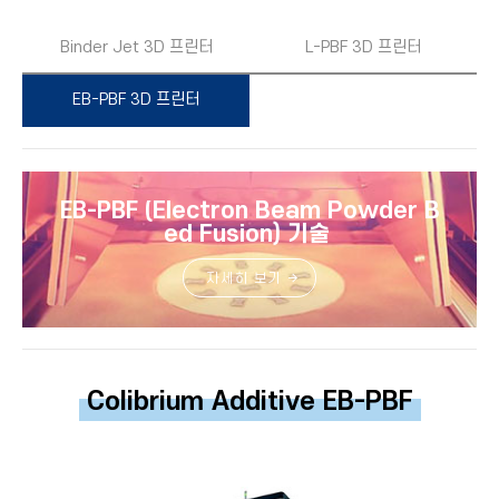
Binder Jet 3D 프린터
L-PBF 3D 프린터
EB-PBF 3D 프린터
Electron Beam Powder B
EB-PBF (
ed Fusion
) 기술
자세히 보기
Colibrium Additive EB-PBF