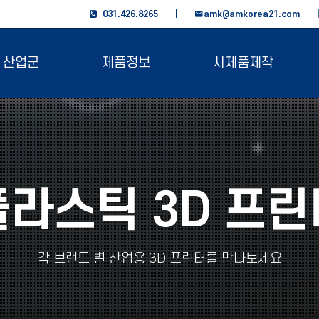
031.426.8265 |
amk@amkorea21.com
산업군
제품정보
시제품제작
플라스틱 3D 프린
각 브랜드 별 산업용 3D 프린터를 만나보세요