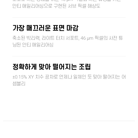
안티 애일리어싱으로 구현된 서브 픽셀 해상도
가장 매끄러운 표면 마감
축소된 박리력, 라이트 터치 서포트, 46 µm 픽셀의 사전 튜
닝된 안티 애일리어싱
정확하게 맞아 떨어지는 조립
±0.15% XY 치수 공차로 언제나 일체인 듯 맞아 떨어지는 어
셈블리