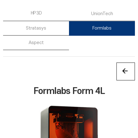
HP 3D
UnionTech
Stratasys
Formlabs
Aspect
Formlabs Form 4L