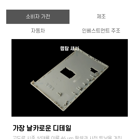
소비자 가전
제조
자동차
인베스트먼트 주조
랩탑 섀시
가장 날카로운 디테일
고도로 시준 상태를 이룬 46 µm 픽셀과 사전 튜닝을 거친