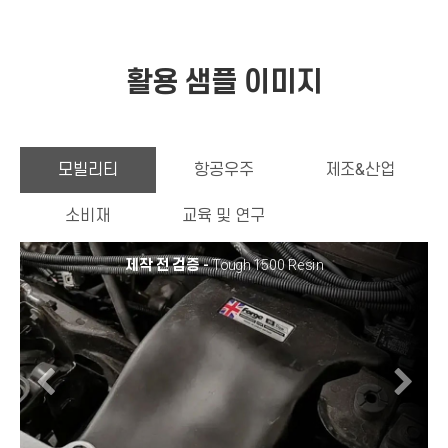
활용 샘플 이미지
모빌리티
항공우주
제조&산업
소비재
교육 및 연구
제작 전 검증 -
Tough 1500 Resin
Previous
N