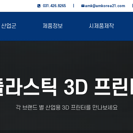
031.426.8265 |
amk@amkorea21.com
산업군
제품정보
시제품제작
플라스틱 3D 프린
각 브랜드 별 산업용 3D 프린터를 만나보세요