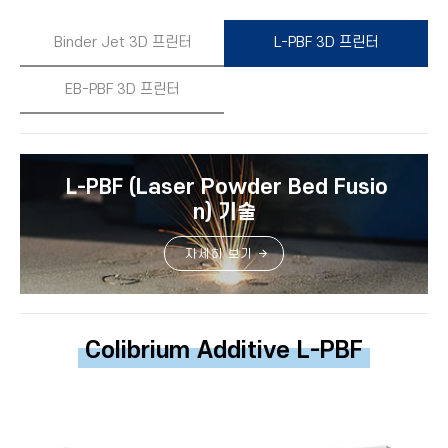
Binder Jet 3D 프린터
L-PBF 3D 프린터
EB-PBF 3D 프린터
Laser Powder Bed Fusio
L-PBF (
n)
기
술
자세히 보기
Colibrium Additive L-PBF