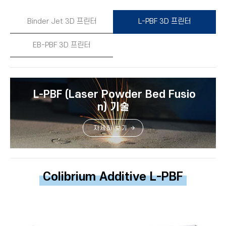
Binder Jet 3D 프린터
L-PBF 3D 프린터
EB-PBF 3D 프린터
Laser Powder Bed Fusio
L-PBF (
n)
기
술
자세히 보기
Colibrium Additive L-PBF