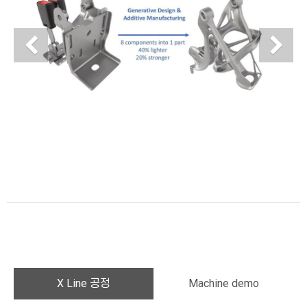
Previous
N
X Line 공정
Machine demo