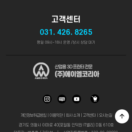
고객센터
031. 426. 8265
평일 09시~18시 운영 /상시 상담 대기
개인정보취급방침
｜
이용약관
｜
회사 소개
｜
고객센터
｜
오시는길
경기도 의왕시 이미로 40(포일동 인덕원 IT밸리) D동 610호