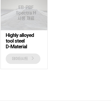
Highly alloyed
tool steel
D-Material
데이터시트