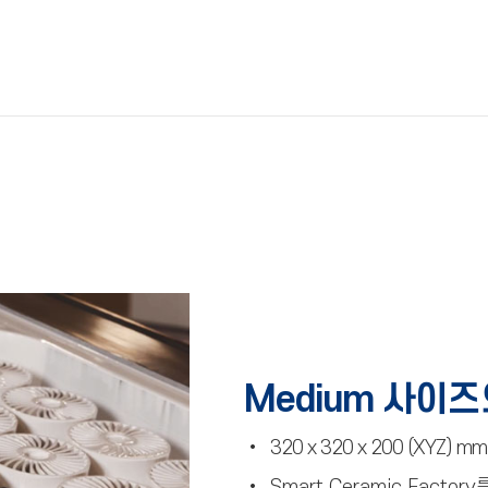
Medium 사이
•
320 x 320 x 200 (XYZ)
•
Smart Ceramic Factory