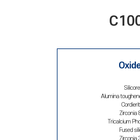
C10
Oxid
Silicore
Alumina toughene
Cordieri
Zirconia 
Tricalcium Ph
Fused sil
Zirconia 