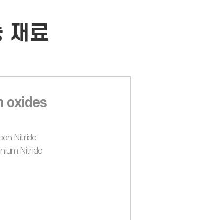
능 재료
 oxides
icon Nitride
inium Nitride