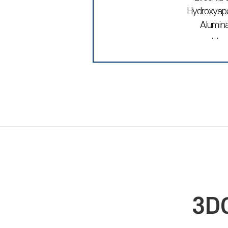
Hydroxyapa
Alumin
…
3D