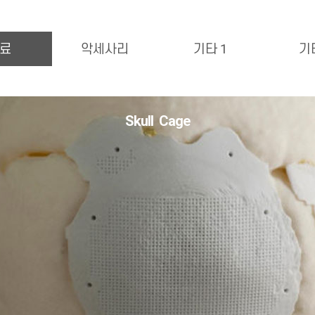
료
악세사리
기타 1
기
Skull Cage