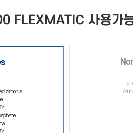
00 FLEXMATIC 사용가
Non
es
Sil
Alun
d zirconia
te
8Y
osphate
ica
3Y