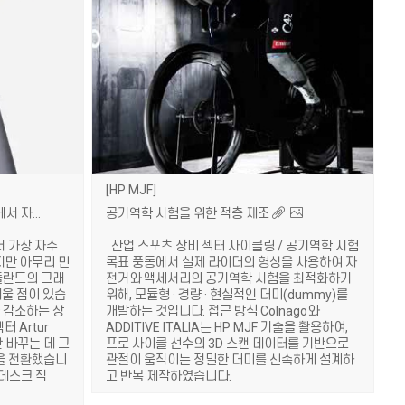
HP MJF
Fuse 시리즈를 통해 그래픽 디자인에서 자전거 제조로 전환하다
공기역학 시험을 위한 적층 제조
에서 가장 자주
산업 스포츠 장비 섹터 사이클링 / 공기역학 시험
지만 아무리 민
목표 풍동에서 실제 라이더의 형상을 사용하여 자
폴란드의 그래
전거와 액세서리의 공기역학 시험을 최적화하기
배울 점이 있습
위해, 모듈형 · 경량 · 현실적인 더미(dummy)를
가 감소하는 상
개발하는 것입니다. 접근 방식 Colnago와
터 Artur
ADDITIVE ITALIA는 HP MJF 기술을 활용하여,
만 바꾸는 데 그
프로 사이클 선수의 3D 스캔 데이터를 기반으로
을 전환했습니
관절이 움직이는 정밀한 더미를 신속하게 설계하
‘데스크 직
고 반복 제작하였습니다.