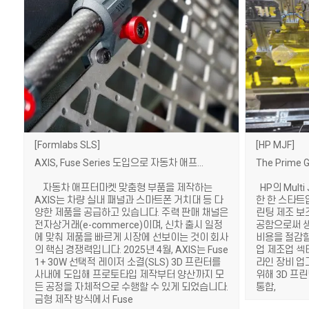
Formlabs SLS
HP MJF
AXIS, Fuse Series 도입으로 자동차 애프터마켓 부품 생산 속도 6배 향상
자동차 애프터마켓 맞춤형 부품을 제작하는
HP의 Multi
AXIS는 차량 실내 패널과 스마트폰 거치대 등 다
한 한 스타트업
양한 제품을 공급하고 있습니다. 주력 판매 채널은
린팅 제조 보
전자상거래(e-commerce)이며, 신차 출시 일정
공함으로써 생
에 맞춰 제품을 빠르게 시장에 선보이는 것이 회사
비용을 절감할
의 핵심 경쟁력입니다. 2025년 4월, AXIS는 Fuse
업 제조업 섹
1+ 30W 선택적 레이저 소결(SLS) 3D 프린터를
라인 장비 업
사내에 도입해 프로토타입 제작부터 양산까지 모
위해 3D 프
든 공정을 자체적으로 수행할 수 있게 되었습니다.
통합,
금형 제작 방식에서 Fuse