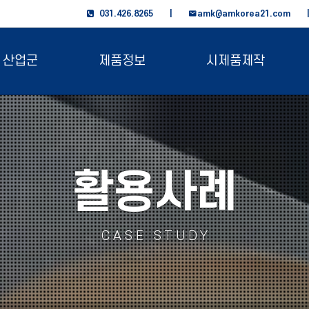
031.426.8265 |
amk@amkorea21.com
산업군
제품정보
시제품제작
활용사례
CASE STUDY