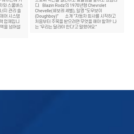
 에이번에 기
으로써 혁신을 실현하고 효율성을 높이고 있습니
용차와 스쿨버스
다. Blazin Rodz의 1970년형 Chevrolet
에너지 관리 솔
Chevelle(쉐보레 셰벨), 일명 “도우보이
 제어 시스템
(Doughboy)” 소개 “자동차 회사를 시작하고
 협력 업체입니
처음부터 주목을 받으려면 무엇을 해야 할까? 나
절감액을 넘어설
는 ‘우리는 달라야 한다’고 말했어요.”