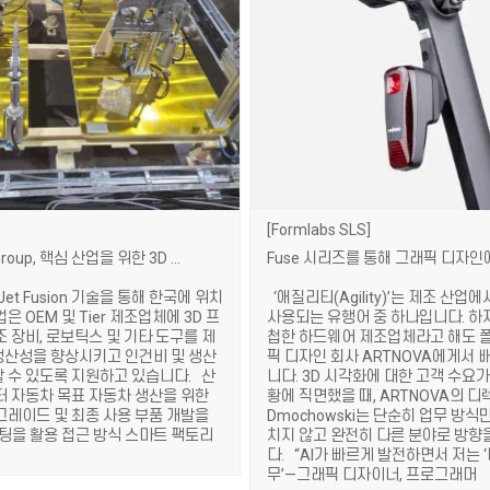
Formlabs SLS
The Prime Group, 핵심 산업을 위한 3D 프린팅 및 자동화 솔루션 제공
 Jet Fusion 기술을 통해 한국에 위치
‘애질리티(Agility)’는 제조 산업
은 OEM 및 Tier 제조업체에 3D 프
사용되는 유행어 중 하나입니다. 하
조 장비, 로보틱스 및 기타 도구를 제
첩한 하드웨어 제조업체라고 해도 
산성을 향상시키고 인건비 및 생산
픽 디자인 회사 ARTNOVA에게서 
 수 있도록 지원하고 있습니다. 산
니다. 3D 시각화에 대한 고객 수요
터 자동차 목표 자동차 생산을 위한
황에 직면했을 때, ARTNOVA의 디렉
그레이드 및 최종 사용 부품 개발을
Dmochowski는 단순히 업무 방식
린팅을 활용 접근 방식 스마트 팩토리
치지 않고 완전히 다른 분야로 방향
다. “AI가 빠르게 발전하면서 저는 
무’—그래픽 디자이너, 프로그래머