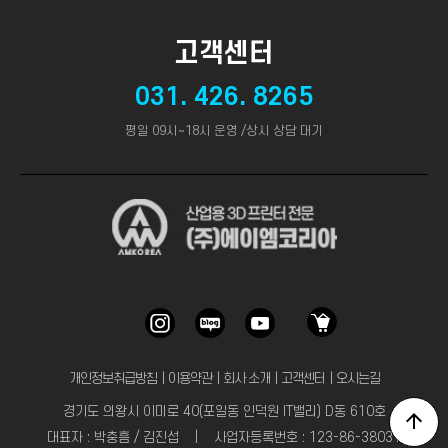
고객센터
031. 426. 8265
평일 09시~18시 운영 /상시 상담 대기
개인정보취급방침
｜
이용약관
｜
회사 소개
｜
고객센터
｜
오시는길
경기도 의왕시 이미로 40(포일동 인덕원 IT밸리) D동 610호
대표자 : 박충흠 / 김진섭 | 사업자등록번호 : 123-86-38031