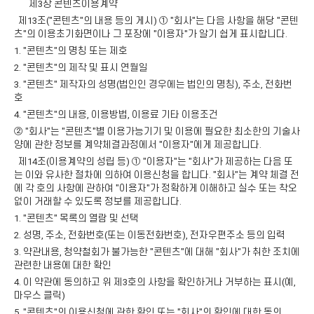
제3장 콘텐츠이용계약
제13조("콘텐츠"의 내용 등의 게시) ① "회사"는 다음 사항을 해당 "콘텐
츠"의 이용초기화면이나 그 포장에 "이용자"가 알기 쉽게 표시합니다.
1. "콘텐츠"의 명칭 또는 제호
2. "콘텐츠"의 제작 및 표시 연월일
3. "콘텐츠" 제작자의 성명(법인인 경우에는 법인의 명칭), 주소, 전화번
호
4. "콘텐츠"의 내용, 이용방법, 이용료 기타 이용조건
② "회사"는 "콘텐츠"별 이용가능기기 및 이용에 필요한 최소한의 기술사
양에 관한 정보를 계약체결과정에서 "이용자"에게 제공합니다.
제14조(이용계약의 성립 등) ① "이용자"는 "회사"가 제공하는 다음 또
는 이와 유사한 절차에 의하여 이용신청을 합니다. "회사"는 계약 체결 전
에 각 호의 사항에 관하여 "이용자"가 정확하게 이해하고 실수 또는 착오
없이 거래할 수 있도록 정보를 제공합니다.
1. "콘텐츠" 목록의 열람 및 선택
2. 성명, 주소, 전화번호(또는 이동전화번호), 전자우편주소 등의 입력
3. 약관내용, 청약철회가 불가능한 "콘텐츠"에 대해 "회사"가 취한 조치에
관련한 내용에 대한 확인
4. 이 약관에 동의하고 위 제3호의 사항을 확인하거나 거부하는 표시(예,
마우스 클릭)
5. "콘텐츠"의 이용신청에 관한 확인 또는 "회사"의 확인에 대한 동의