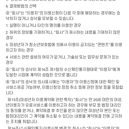
6. 결제방법의 선택
② "회사"는 "이용자"의 이용신청이 다음 각 호에 해당하는 경우에는 승
낙하지 않거나 승낙을 유보할 수 있습니다.
1. 실명이 아니거나 타인의 명의를 이용한 경우
2. 허위의 정보를 기재하거나, "회사"가 제시하는 내용을 기재하지 않은
경우
3. 미성년자가 청소년보호법에 의해서 이용이 금지되는 "콘텐츠"를 이용
하고자 하는 경우
4. 서비스 관련 설비의 여유가 없거나, 기술상 또는 업무상 문제가 있는
경우
③ "회사"의 승낙이 제16조 제1항의 수신확인통지형태로 "이용자"에게
도달한 시점에 계약이 성립한 것으로 봅니다.
④ "회사"의 승낙의 의사표시에는 "이용자"의 이용신청에 대한 확인 및
서비스제공 가능여부, 이용신청의 정정·취소 등에 관한 정보 등을 포함합
니다.
제15조(미성년자 이용계약에 관한 특칙) "회사"는 만 20세 미만의 미성
년이용자가 유료서비스를 이용하고자 하는 경우에 부모 등 법정 대리인
의 동의를 얻거나, 계약체결 후 추인을 얻지 않으면 미성년자 본인 또는
법정대리인이 그 계약을 취소할 수 있다는 내용을 계약체결 전에 고지하
는 조치를 취합니다.
제16조(수신확인통지·이용신청 변경 및 취소) ① "회사"는 "이용자"의