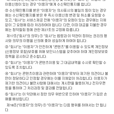
이용신청이 있는 경우 "이용자"에게 수신확인통지를 합니다.
② 수신확인통지를 받은 "이용자"는 의사표시의 불일치 등이 있는 경우
에는 수신확인통지를 받은 후 즉시 이용신청 변경 및 취소를 요청할 수
있고, "회사"는 서비스제공 전에 "이용자"의 요청이 있는 경우에는 지체
없이 그 요청에 따라 처리하여야 합니다. 다만, 이미 대금을 지불한 경우
에는 청약철회 등에 관한 제27조의 규정에 따릅니다.
제17조("회사"의 의무) ① "회사"는 법령과 이 약관이 정하는 권리의 행
사와 의무의 이행을 신의에 좇아 성실하게 하여야 합니다.
② "회사"는 "이용자"가 안전하게 "콘텐츠"를 이용할 수 있도록 개인정보
(신용정보 포함)보호를 위해 보안시스템을 갖추어야 하며 개인정보보호
정책을 공시하고 준수합니다.
③ "회사"는 "이용자"가 콘텐츠이용 및 그 대금내역을 수시로 확인할 수
있도록 조치합니다.
④ "회사"는 콘텐츠이용과 관련하여 "이용자"로부터 제기된 의견이나 불
만이 정당하다고 인정할 경우에는 이를 지체없이 처리합니다. 이용자가
제기한 의견이나 불만사항에 대해서는 게시판을 활용하거나 전자우편
등을 통하여 그 처리과정 및 결과를 전달합니다.
⑤ "회사"는 이 약관에서 정한 의무 위반으로 인하여 "이용자"가 입은 손
해를 배상합니다.
제18조("이용자"의 의무) ① "이용자"는 다음 행위를 하여서는 안 됩니
다.