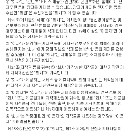
③ "회사"는 "콘텐츠"서비스 제공과 관련하여 콘텐츠화면, 홈페이지, 전
자우편 등에 광고를 게재할 수 있습니다. 광고가 게재된 전자우편 등을
수신한 "회원"은 수신거절을 "회사"에게 할 수 있습니다.
제23조(게시물의 삭제) ① "회사"는 게시판에 정보통신망이용촉진 및
정보보호 등에 관한 법률을 위반한 청소년유해매체물이 게시되어 있는
경우에는 이를 지체 없이 삭제 합니다. 다만, 19세 이상의 "이용자"만 이
용할 수 있는 게시판은 예외로 합니다.
② "회사"가 운영하는 게시판 등에 게시된 정보로 인하여 법률상 이익이
침해된 자는 "회사"에게 당해 정보의 삭제 또는 반박내용의 게재를 요청
할 수 있습니다. 이 경우 "회사"는 지체 없이 필요한 조치를 취하고 이를
즉시 신청인에게 통지합니다.
제24조(저작권 등의 귀속) ① "회사"가 작성한 저작물에 대한 저작권 기
타 지적재산권은 "회사"에 귀속합니다.
② "회사"가 제공하는 서비스 중 제휴계약에 의해 제공되는 저작물에 대
한 저작권 기타 지적재산권은 해당 제공업체에 귀속합니다.
③ "이용자"는 "회사"가 제공하는 서비스를 이용함으로써 얻은 정보 중
"회사" 또는 제공업체에 지적재산권이 귀속된 정보를 "회사" 또는 제공업
체의 사전승낙 없이 복제, 전송, 출판, 배포, 방송 기타 방법에 의하여 영
리목적으로 이용하거나 제3자에게 이용하게 하여서는 안 됩니다.
④ "회사"는 약정에 따라 "이용자"의 저작물을 사용하는 경우 당해 "이용
자"의 허락을 받습니다..
제25조(개인정보보호) ① "회사"는 제7조 제2항의 신청서기재사항 이