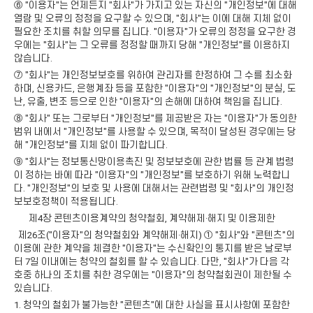
⑥ "이용자"는 언제든지 "회사"가 가지고 있는 자신의 "개인정보"에 대해
열람 및 오류의 정정을 요구할 수 있으며, "회사"는 이에 대해 지체 없이
필요한 조치를 취할 의무를 집니다. "이용자"가 오류의 정정을 요구한 경
우에는 "회사"는 그 오류를 정정할 때까지 당해 "개인정보"를 이용하지
않습니다.
⑦ "회사"는 개인정보보호를 위하여 관리자를 한정하여 그 수를 최소화
하며, 신용카드, 은행계좌 등을 포함한 "이용자"의 "개인정보"의 분실, 도
난, 유출, 변조 등으로 인한 "이용자"의 손해에 대하여 책임을 집니다.
⑧ "회사" 또는 그로부터 "개인정보"를 제공받은 자는 "이용자"가 동의한
범위 내에서 "개인정보"를 사용할 수 있으며, 목적이 달성된 경우에는 당
해 "개인정보"를 지체 없이 파기합니다.
⑨ "회사"는 정보통신망이용촉진 및 정보보호에 관한 법률 등 관계 법령
이 정하는 바에 따라 "이용자"의 "개인정보"를 보호하기 위해 노력합니
다. "개인정보"의 보호 및 사용에 대해서는 관련법령 및 "회사"의 개인정
보보호정책이 적용됩니다.
제4장 콘텐츠이용계약의 청약철회, 계약해제·해지 및 이용제한
제26조("이용자"의 청약철회와 계약해제·해지) ① "회사"와 "콘텐츠"의
이용에 관한 계약을 체결한 "이용자"는 수신확인의 통지를 받은 날로부
터 7일 이내에는 청약의 철회를 할 수 있습니다. 다만, "회사"가 다음 각
호중 하나의 조치를 취한 경우에는 "이용자"의 청약철회권이 제한될 수
있습니다.
1. 청약의 철회가 불가능한 "콘텐츠"에 대한 사실을 표시사항에 포함한