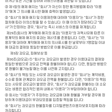
하거나 또는 기간을 정하여 서비스이용을 제한할 수 있습니다.
② 제1항의 해제·해지는 "회사"가 자신이 정한 통지방법에 따라 "이용
자"에게 그 의사를 표시한 때에 효력이 발생합니다.
③ "회사"의 해제·해지 및 이용제한에 대하여 "이용자"는 "회사"가 정한
절차에 따라 이의신청을 할 수 있습니다. 이 때 이의가 정당하다고 "회
사"가 인정하는 경우, "회사"는 즉시 서비스의 이용을 재개합니다.
제29조(회사의 계약해제·해지의 효과) "이용자"의 귀책사유에 따른 이
용계약의 해제·해지의 효과는 제27조를 준용합니다. 다만, "회사"는 "이
용자"에 대하여 계약해제·해지의 의사표시를 한 날로부터 7영업일 이내
에 대금의 결제와 동일한 방법으로 이를 환급합니다.
제5장 과오금, 피해보상 등
제30조(과오금) ① "회사"는 과오금이 발생한 경우 이용대금의 결제와
동일한 방법으로 과오금 전액을 환불하여야 합니다. 다만, 동일한 방법으
로 환불이 불가능할 때는 이를 사전에 고지합니다.
② "회사"의 책임 있는 사유로 과오금이 발생한 경우 "회사"는 계약비용,
수수료 등에 관계없이 과오금 전액을 환불합니다. 다만, "이용자"의 책임
있는 사유로 과오금이 발생한 경우, "회사"가 과오금을 환불하는 데 소요
되는 비용은 합리적인 범위 내에서 "이용자"가 부담하여야 합니다.
③ 회사는 "이용자"가 주장하는 과오금에 대해 환불을 거부할 경우에 정
당하게 이용대금이 부과되었음을 입증할 책임을 집니다.
④ "회사"는 과오금의 환불절차를 디지털콘텐츠이용자보호지침에 따라
처리합니다.