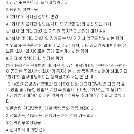
1. 신청 또는 변경 시 허위내용의 기재
2. 타인의 정보도용
3. "회사"에 게시된 정보의 변경
4. "회사"가 금지한 정보(컴퓨터 프로그램 등)의 송신 또는 게시
5. "회사"와 기타 제3자의 저작권 등 지적재산권에 대한 침해
6. "회사" 및 기타 제3자의 명예를 손상시키거나 업무를 방해하는 행위
7. 외설 또는 폭력적인 말이나 글, 화상, 음향, 기타 공서양속에 반하는 정
보를 "회사"의 사이트에 공개 또는 게시하는 행위
8. 기타 불법적이거나 부당한 행위
② "이용자"는 관계법령, 이 약관의 규정, 이용안내 및 "콘텐츠"와 관련하
여 공지한 주의사항, "회사"가 통지하는 사항 등을 준수하여야 하며, 기타
"회사"의 업무에 방해되는 행위를 하여서는 안 됩니다.
제19조(지급방법) "콘텐츠"의 이용에 대한 대금지급방법은 다음 각 호
의 방법 중 가능한 방법으로 할 수 있습니다. 다만, "회사"는 "이용자"의
지급방법에 대하여 어떠한 명목의 수수료도 추가하여 징수하지 않습니
다.
1. 폰뱅킹, 인터넷뱅킹, 메일 뱅킹 등의 각종 계좌이체
2. 선불카드, 직불카드, 신용카드 등의 각종 카드결제
3. 온라인무통장입금
4. 전자화폐에 의한 결제