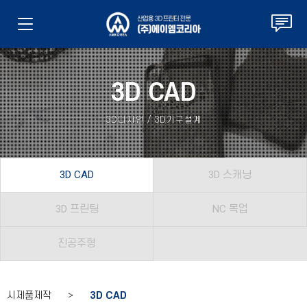
3D CAD
3D디자인 / 3D기구설계
3D CAD
3D 스캐닝
3D 프린팅
NC 목업
진공주형
시제품제작 >
3D CAD