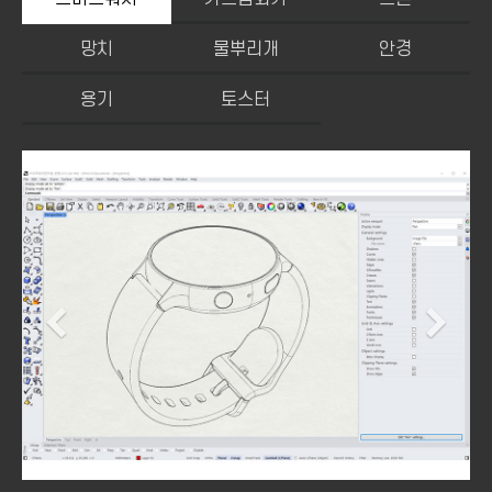
망치
물뿌리개
안경
용기
토스터
Previous
Ne