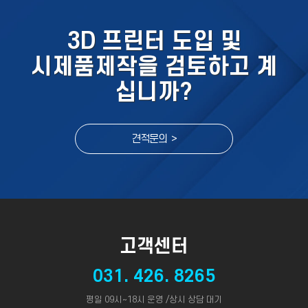
3D 프린터 도입 및
시제품제작을 검토하고 계
십니까?
견적문의 >
고객센터
031. 426. 8265
평일 09시~18시 운영 /상시 상담 대기