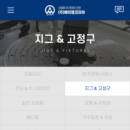
지그 & 고정구
JIGS & FIXTURES
모빌리티
3D프린팅 서비스
전자 & IT 디바이스
지그 & 고정구
일반 소비재
로봇 & 자동화
메디컬
우주항공 & 국방