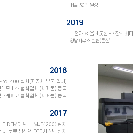
- 매출 50억 달성
2019
- LG전자, SL을 비롯한 HP 장비 최
- 영남사무소 설립(울산)
2018
Pro1400 설치(자동차 부품 업체)
현대모비스 협력업체 (시제품) 등록
현대케피코 협력업체 (시제품) 등록
2017
HP DEMO 장비 (MJF4200) 설치
er 사 로봇 방식의 DED시스템 설치