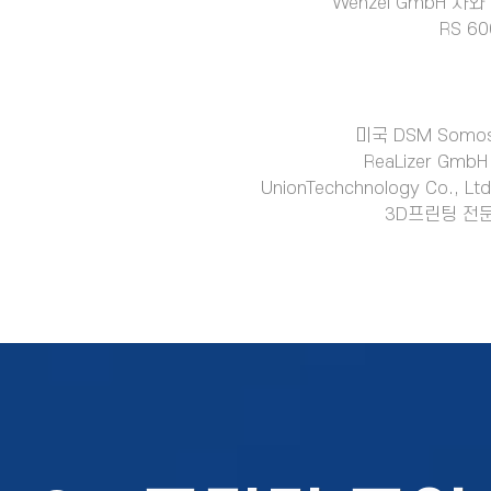
Wenzel GmbH 
RS 6
미국 DSM Somo
ReaLizer Gm
UnionTechchnology Co.,
3D프린팅 전