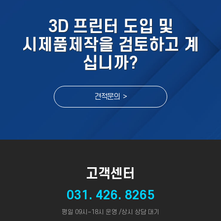
3D 프린터 도입 및
시제품제작을 검토하고 계
십니까?
견적문의 >
고객센터
031. 426. 8265
평일 09시~18시 운영 /상시 상담 대기