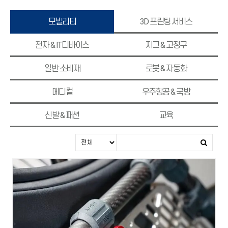
모빌리티
3D 프린팅 서비스
전자 & IT디바이스
지그 & 고정구
일반 소비재
로봇 & 자동화
메디컬
우주항공 & 국방
신발 & 패션
교육