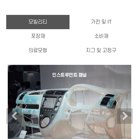
모빌리티
가전 및 IT
포장재
소비재
의료모형
지그 및 고정구
인스트루먼트 패널
Previous
N