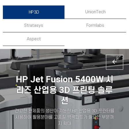
UnionTech
HP 3D
Stratasys
Formlabs
Aspect
HP Jet Fusion 5400W
시
3D
리즈 산업용
프린팅 솔
루
션
견고한 완제품의 생산이 가능한 HP 산업용 3D 프린터를
사용하여 활용분야를 고품질 백색파트가 필요한 부분까
지 확대