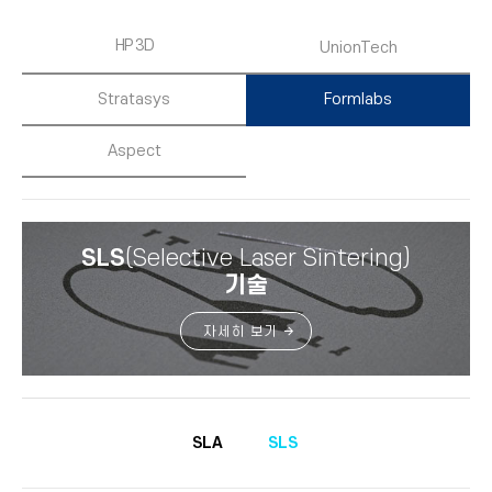
HP 3D
UnionTech
Stratasys
Formlabs
Aspect
SLS
(Selective Laser Sintering)
기술
자세히 보기
SLA
SLS